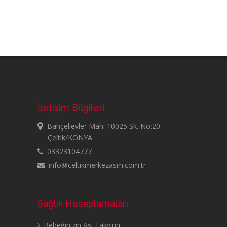
İletişim Bilgileri
Bahçelievler Mah. 10025 Sk. No:20
Çeltik/KONYA
03323104777
info@celtikmerkezasm.com.tr
Sağlık Hesaplamaları
Bebeğinizin Aşı Takvimi